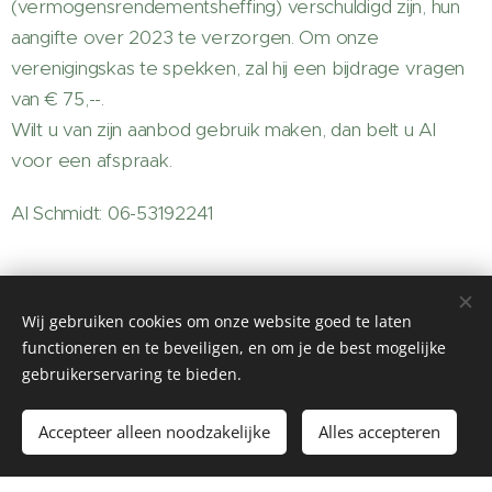
(vermogensrendementsheffing) verschuldigd zijn, hun
aangifte over 2023 te verzorgen. Om onze
verenigingskas te spekken, zal hij een bijdrage vragen
van € 75,--.
Wilt u van zijn aanbod gebruik maken, dan belt u Al
voor een afspraak.
Al Schmidt: 06-53192241
Wij gebruiken cookies om onze website goed te laten
functioneren en te beveiligen, en om je de best mogelijke
gebruikerservaring te bieden.
Afbeeldingen geleverd door
Pexels
Accepteer alleen noodzakelijke
Alles accepteren
Mogelijk gemaakt door
Webnode
Cookies